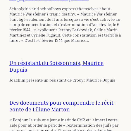
Schoolgirls and schoolboys express themselves about
Maurice Wajsfelner’s tragic destiny. « Maurice Wajsfelner
était âgé seulement de 11 ans lorsque sa vie s’est achevée au
camp de concentration et d’extermination d’Auschwitz, le 6
février 1944… » expliquent Jérémy Batkowiak, Céline Marin-
Martinez et Cyrielle Tugault. Cette constatation est terrible à
faire : « C’est le 6 février 1944 que Maurice…
Un résistant du Soissonnais, Maurice
Dupuis
Joachim présente un résistant de Crouy : Maurice Dupuis
Des documents pour comprendre le récit-
conte de Liliane Marton
« Bonjour,Je suis une jeune instit de CM2 et j’aimerai votre
aide pour aborder la période « l’extermination des juifs par
les nazis, un crime contre l’humanité » prévue dans les