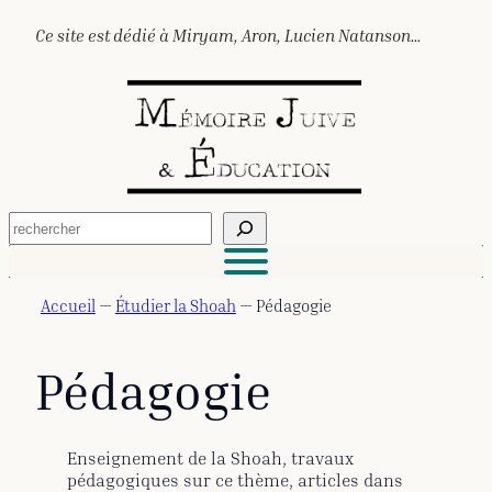
Aller
Ce site est dédié à Miryam, Aron, Lucien Natanson…
au
contenu
R
e
c
h
e
Accueil
—
Étudier la Shoah
—
Pédagogie
r
c
h
Pédagogie
e
r
Enseignement de la Shoah, travaux
pédagogiques sur ce thème, articles dans