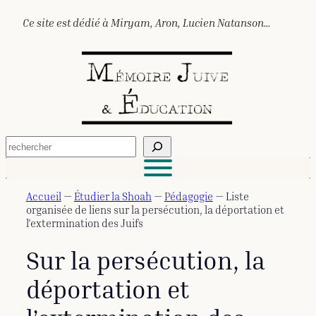
Aller
Ce site est dédié à Miryam, Aron, Lucien Natanson…
au
contenu
R
e
c
h
e
Accueil
—
Étudier la Shoah
—
Pédagogie
—
Liste
r
organisée de liens sur la persécution, la déportation et
c
l'extermination des Juifs
h
e
Sur la persécution, la
r
déportation et