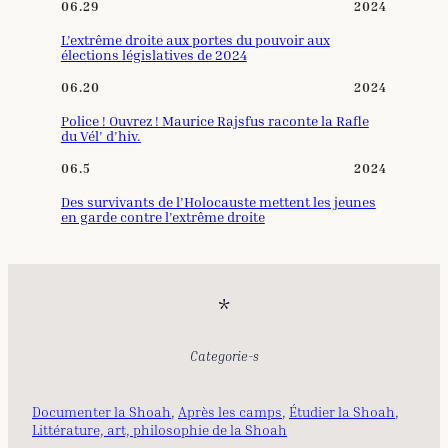
06.29
2024
L’extrême droite aux portes du pouvoir aux
élections législatives de 2024
06.20
2024
Police ! Ouvrez ! Maurice Rajsfus raconte la Rafle
du Vél’ d’hiv.
06.5
2024
Des survivants de l’Holocauste mettent les jeunes
en garde contre l’extrême droite
*
Categorie-s
Documenter la Shoah
, 
Après les camps
, 
Étudier la Shoah
, 
Littérature, art, philosophie de la Shoah