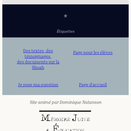
*
Étiquettes
Des textes, des
Page pour les élèves
témoignages,
des documents sur la
Shoah
Je pose ma question
Page d’accueil
Site animé par Dominique Natanson