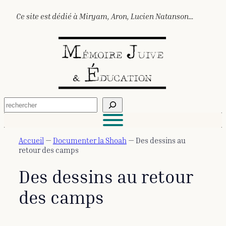
Aller
Ce site est dédié à Miryam, Aron, Lucien Natanson…
au
contenu
R
e
c
h
e
Accueil
—
Documenter la Shoah
—
Des dessins au
r
retour des camps
c
h
Des dessins au retour
e
r
des camps