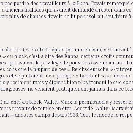
as perdre des travailleurs à la Buna. J’avais remarqué q
ient d’anciens malades qui avaient demandé à rester dans ce
vait plus de chances d’avoir un lit pour soi, au lieu d’êtr
dortoir (et en était séparé par une cloison) se trouvait le
és » du block, c’est à dire des Kapos, certains droits commu
s, qui avaient le privilège de pouvoir s’asseoir autour d’
les colis que la plupart de ces « Reichsdeutsche » (citoyen
res et se portaient bien quoique « habitant » au block de la
c ils y restaient mais y étaient bien plus tranquille que da
ntagieuses, ne venaient pratiquement jamais dans ce block
au chef du block, Walter Marx la permission d’y rester en
ents travaux de remise en état. Accordé. Walter Marx étai
ait » dans les camps depuis 1936. Tout le monde le respec