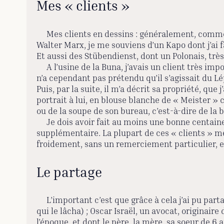
Mes « clients »
Mes clients en dessins : généralement, comme je 
Walter Marx, je me souviens d’un Kapo dont j’ai f
Et aussi des Stübendienst, dont un Polonais, très 
A l’usine de la Buna, j’avais un client très import
n’a cependant pas prétendu qu’il s’agissait du Lép
Puis, par la suite, il m’a décrit sa propriété, que
portrait à lui, en blouse blanche de « Meister » ca
ou de la soupe de son bureau, c’est-à-dire de la
Je dois avoir fait au moins une bonne centaine 
supplémentaire. La plupart de ces « clients » m
froidement, sans un remerciement particulier, et 
Le partage
L’important c’est que grâce à cela j’ai pu parta
qui le lâcha) ; Oscar Israël, un avocat, originaire
l’époque, et dont le père, la mère, sa soeur de 6 