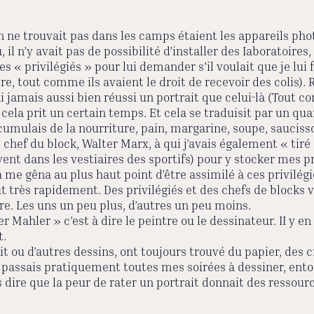
n ne trouvait pas dans les camps étaient les appareils pho
il n’y avait pas de possibilité d’installer des Iaboratoires, 
s « privilégiés » pour lui demander s’il voulait que je lui f
dre, tout comme ils avaient le droit de recevoir des colis)
’ai jamais aussi bien réussi un portrait que celui-là (Tout
 cela prit un certain temps. Et cela se traduisit par un quar
’accumulais de la nourriture, pain, margarine, soupe, sauci
e chef du block, Walter Marx, à qui j’avais également « tiré
ent dans les vestiaires des sportifs) pour y stocker mes p
e gêna au plus haut point d’être assimilé à ces privilégiés 
e sut très rapidement. Des privilégiés et des chefs de bloc
re. Les uns un peu plus, d’autres un peu moins.
 Mahler » c’est à dire le peintre ou le dessinateur. II y
t.
 ou d’autres dessins, ont toujours trouvé du papier, des
Je passais pratiquement toutes mes soirées à dessiner, ent
ois dire que la peur de rater un portrait donnait des resso