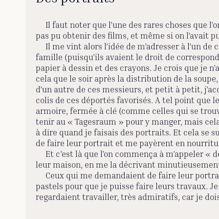
Il faut noter que l’une des rares choses que l’o
pas pu obtenir des films, et même si on l’avait pu, 
Il me vint alors l’idée de m’adresser à l’un de ce
famille (puisqu’ils avaient le droit de correspon
papier à dessin et des crayons. Je crois que je n
cela que le soir après la distribution de la soupe,
d’un autre de ces messieurs, et petit à petit, j
colis de ces déportés favorisés. A tel point que l
armoire, fermée à clé (comme celles qui se trouv
tenir au « Tagesraum » pour y manger, mais cela m
à dire quand je faisais des portraits. Et cela s
de faire leur portrait et me payèrent en nourritu
Et c’est là que l’on commença à m’appeler « der
leur maison, en me la décrivant minutieusemen
Ceux qui me demandaient de faire leur portrait
pastels pour que je puisse faire leurs travaux. 
regardaient travailler, très admiratifs, car je d