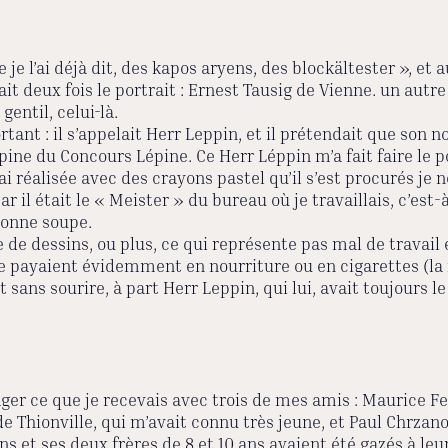
l’ai déjà dit, des kapos aryens, des blockältester », et au
ait deux fois le portrait : Ernest Tausig de Vienne. un au
gentil, celui-là.
ant : il s’appelait Herr Leppin, et il prétendait que son nom
ine du Concours Lépine. Ce Herr Léppin m’a fait faire le po
 j’ai réalisée avec des crayons pastel qu’il s’est procurés je
r il était le « Meister » du bureau où je travaillais, c’est-
 bonne soupe.
de dessins, ou plus, ce qui représente pas mal de travail 
e payaient évidemment en nourriture ou en cigarettes (la
sans sourire, à part Herr Leppin, qui lui, avait toujours le
ger ce que je recevais avec trois de mes amis : Maurice Fe
 de Thionville, qui m’avait connu très jeune, et Paul Chrzano
ans et ses deux frères de 8 et 10 ans avaient été gazés à leu