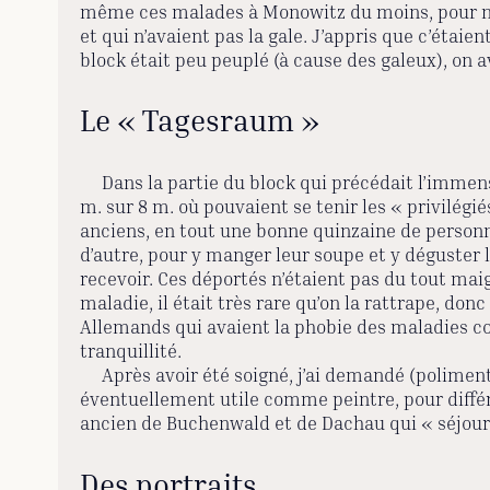
même ces malades à Monowitz du moins, pour ne p
et qui n’avaient pas la gale. J’appris que c’éta
block était peu peuplé (à cause des galeux), on a
Le « Tagesraum »
Dans la partie du block qui précédait l’immense 
m. sur 8 m. où pouvaient se tenir les « privilégi
anciens, en tout une bonne quinzaine de personne
d’autre, pour y manger leur soupe et y déguster 
recevoir. Ces déportés n’étaient pas du tout maig
maladie, il était très rare qu’on la rattrape, don
Allemands qui avaient la phobie des maladies co
tranquillité.
Après avoir été soigné, j’ai demandé (poliment) 
éventuellement utile comme peintre, pour différ
ancien de Buchenwald et de Dachau qui « séjourn
Des portraits