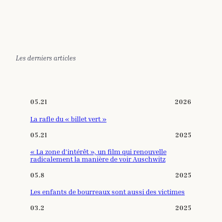
Les derniers articles
05.21
2026
La rafle du « billet vert »
05.21
2025
« La zone d’intérêt », un film qui renouvelle
radicalement la manière de voir Auschwitz
05.8
2025
Les enfants de bourreaux sont aussi des victimes
03.2
2025