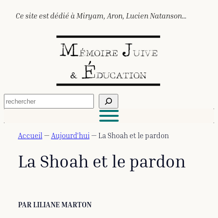
Aller
Ce site est dédié à Miryam, Aron, Lucien Natanson…
au
contenu
R
e
c
h
e
Accueil
—
Aujourd'hui
—
La Shoah et le pardon
r
c
La Shoah et le pardon
h
e
r
PAR LILIANE MARTON