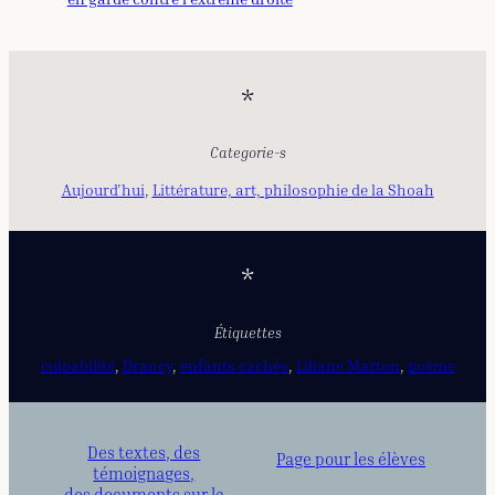
*
Categorie-s
Aujourd’hui
, 
Littérature, art, philosophie de la Shoah
*
Étiquettes
culpabilité
, 
Drancy
, 
enfants cachés
, 
Liliane Marton
, 
poème
Des textes, des
Page pour les élèves
témoignages,
des documents sur la