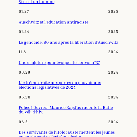
Si c’est un homme
01.27
2025
Auschwitz et l’éducation antiraciste
01.24
2025
Le génocide, 80 ans après la libération d’Auschwitz
11.8
2024
Une sculpture pour évoquer le convoi n°37
06.29
2024
L’extrême droite aux portes du pouvoir aux
élections législatives de 2024
06.20
2024
Police ! Ouvrez ! Maurice Rajsfus raconte la Rafle
du Vél’ d’hiv.
06.5
2024
Des survivants de l’Holocauste mettent les jeunes
en garde contre l’extrême droite