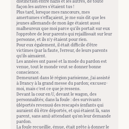
distinction entre nazis et les autres, de toute
façon les autres s’étaient tus !
Plus tard, lorsque mes rancœurs, mes
amertumes s’effaçaient, je me suis dit que les
jeunes allemands de mon âge étaient aussi
malheureux que moi parce qu’ils portait sur eux
l’opprobre de leur parents qui rejaillissait sur leur
personne, et ils n’y étaient pour rien.
Pour eux également, il était difficile d’être
victimes (par la faute, l’erreur, de leurs parents
qu’ils aimaient.
Les années ont passé et la mode du pardon est
venue, tout le monde veut se donner bonne
conscience.
Demeurant dans lé région parisienne, j’ai assisté
à Drancy à la grand messe du pardon; excusez-
moi, mais c’est ce que je ressens.
Devant la cour en U, devant le wagon, des
personnalités; dans la foule : des survivants
(déportés revenus) des rescapés (enfants qui
auraient dû être déportés, et qui étaient là, sans
parent, sans ami) attendant qu’on leur demande
pardon.
La foule recueillie, émue, était prête à donner le