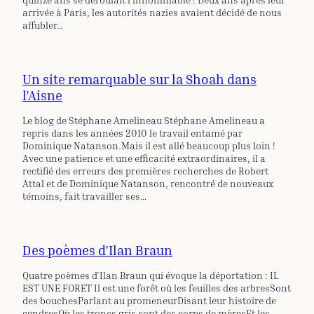
arrivée à Paris, les autorités nazies avaient décidé de nous
affubler…
Un site remarquable sur la Shoah dans
l’Aisne
Le blog de Stéphane Amelineau Stéphane Amelineau a
repris dans les années 2010 le travail entamé par
Dominique Natanson.Mais il est allé beaucoup plus loin !
Avec une patience et une efficacité extraordinaires, il a
rectifié des erreurs des premières recherches de Robert
Attal et de Dominique Natanson, rencontré de nouveaux
témoins, fait travailler ses…
Des poèmes d’Ilan Braun
Quatre poèmes d’Ilan Braun qui évoque la déportation : IL
EST UNE FORET Il est une forêt où les feuilles des arbresSont
des bouchesParlant au promeneurDisant leur histoire de
cendresOù les troncs gris sont des corps de mèresEt les