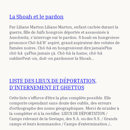
La Shoah et le pardon
Par Liliane Marton Liliane Marton, enfant cachée durant la
guerre, fille de Juifs hongrois déportés et assassinés à
Auschwitz, s’interroge sur le pardon. S hoah en hongroisse
prononce Chô-hâ‘H’ aspiré, grand aspirateur des volutes de
fumées noires. Chô-hâ en hongroisveut dire jamaisPlus
chô-hâ çaPlus jamais çà. Chô-hâ la haine, chô-hâ
oublierPeut-on, doit-on pardonner la Shoah…
LISTE DES LIEUX DE DÉPORTATION,
D’INTERNEMENT ET GHETTOS
Cette liste s’efforce d’être la plus complète possible. Elle
comporte cependant sans doute des oublis, des erreurs
d’orthographe des noms géographiques. Merci de m’aider à
la compléter et à la rectifier. LIEUX DE DÉPORTATION /
Camps relevant de la Gestapo, des S.A. ou des S.S. / Grands
camps et leurs kommandos / Camps d’extermination /…