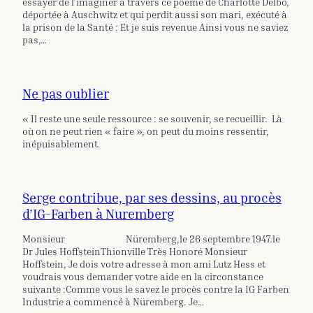
essayer de l’imaginer à travers ce poème de Charlotte Delbo,
déportée à Auschwitz et qui perdit aussi son mari, exécuté à
la prison de la Santé : Et je suis revenue Ainsi vous ne saviez
pas,…
Ne pas oublier
« Il reste une seule ressource : se souvenir, se recueillir. Là
où on ne peut rien « faire », on peut du moins ressentir,
inépuisablement.
Serge contribue, par ses dessins, au procès
d’IG-Farben à Nuremberg
Monsieur Nüremberg,le 26 septembre 1947.le
Dr Jules HoffsteinThionville Très Honoré Monsieur
Hoffstein, Je dois votre adresse à mon ami Lutz Hess et
voudrais vous demander votre aide en la circonstance
suivante :Comme vous le savez le procès contre la IG Farben
Industrie a commencé à Nüremberg. Je…