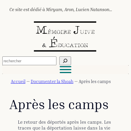
Aller
Ce site est dédié à Miryam, Aron, Lucien Natanson…
au
contenu
R
e
c
h
e
Accueil
—
Documenter la Shoah
—
Après les camps
r
c
h
Après les camps
e
r
Le retour des déportés après les camps. Les
traces que la déportation laisse dans la vie