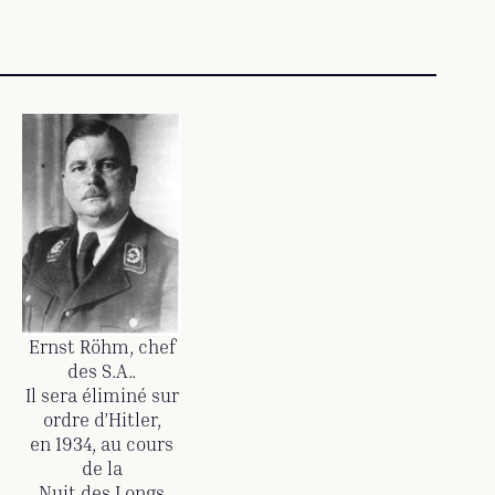
Ernst Röhm, chef
des S.A..
Il sera éliminé sur
ordre d’Hitler,
en 1934, au cours
de la
Nuit des Longs