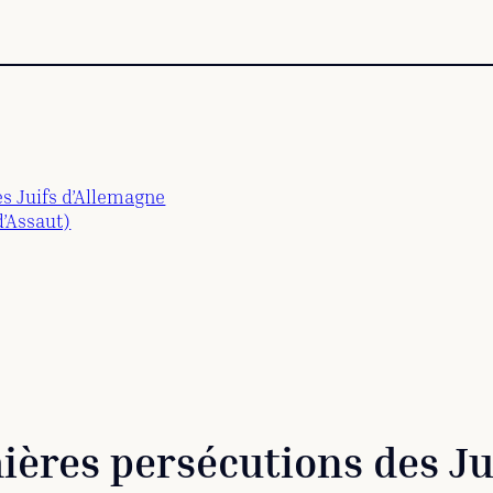
es Juifs d’Allemagne
d’Assaut)
emières persécutions des J