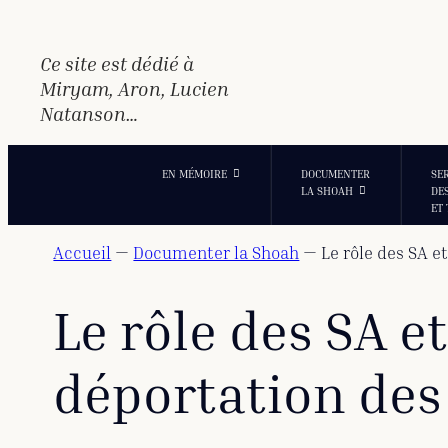
Aller
au
contenu
Ce site est dédié à
Miryam, Aron, Lucien
Natanson…
EN MÉMOIRE
DOCUMENTER
SE
LA SHOAH
DE
ET
Accueil
—
Documenter la Shoah
—
Le rôle des SA e
Le rôle des SA e
déportation des 