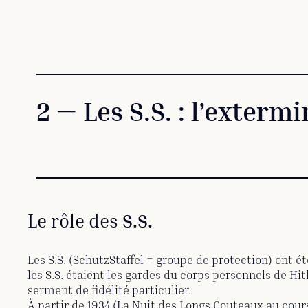
2 — Les S.S. : l’exterm
Le rôle des
S.S.
Les S.S. (SchutzStaffel = groupe de protection) ont é
les S.S. étaient les gardes du corps personnels de Hit
serment de fidélité particulier.
À partir de 1934 (La Nuit des Longs Couteaux au cours