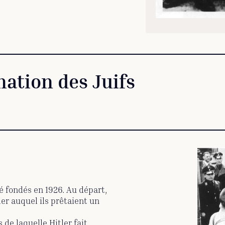
ination des Juifs
té fondés en 1926. Au départ,
ler auquel ils prêtaient un
 de laquelle Hitler fait