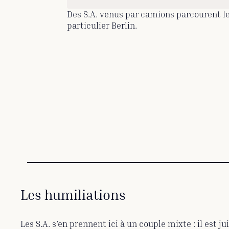
Des S.A. venus par camions parcourent le
particulier Berlin.
Les humiliations
Les S.A. s’en prennent ici à un couple mixte : il est juif