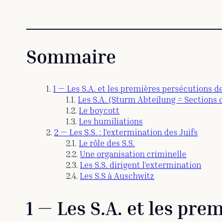
Sommaire
1 — Les S.A. et les premières persécutions d
Les S.A. (Sturm Abteilung = Sections 
Le boycott
Les humiliations
2 — Les S.S. : l’extermination des Juifs
Le rôle des S.S.
Une organisation criminelle
Les S.S. dirigent l’extermination
Les S.S à Auschwitz
1 — Les S.A. et les pr