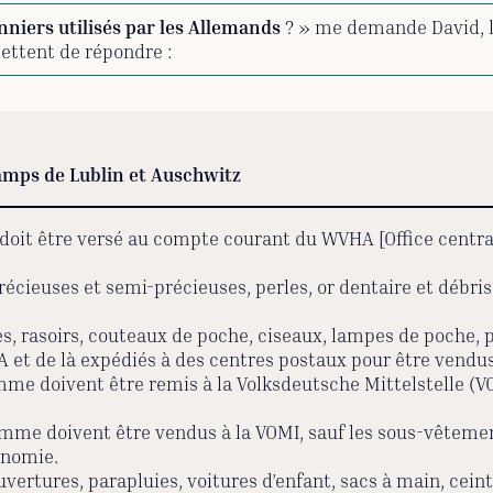
onniers utilisés par les Allemands
? » me demande David, ly
ettent de répondre :
mps de Lublin et Auschwitz
k doit être versé au compte courant du WVHA [Office central
précieuses et semi-précieuses, perles, or dentaire et débri
es, rasoirs, couteaux de poche, ciseaux, lampes de poche, 
 et de là expédiés à des centres postaux pour être vendus
e doivent être remis à la Volksdeutsche Mittelstelle (VOMI
mme doivent être vendus à la VOMI, sauf les sous-vêteme
onomie.
ertures, parapluies, voitures d’enfant, sacs à main, ceintu