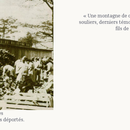
« Une montagne de 
souliers, derniers tém
fils d
es
es déportés.