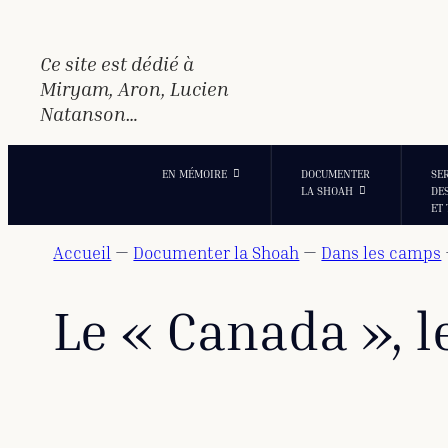
Aller
au
contenu
Ce site est dédié à
Miryam, Aron, Lucien
Natanson…
EN MÉMOIRE
DOCUMENTER
SE
LA SHOAH
DE
ET
Accueil
—
Documenter la Shoah
—
Dans les camps
Le « Canada », l