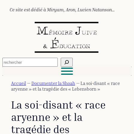
Aller
Ce site est dédié à Miryam, Aron, Lucien Natanson…
au
contenu
R
e
c
h
e
Accueil
—
Documenter la Shoah
—
La soi-disant « race
r
aryenne » et la tragédie des « Lebensborn »
c
h
La soi-disant « race
e
r
aryenne » et la
tragédie des