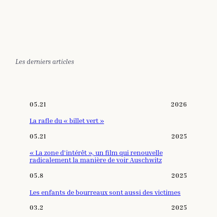
Les derniers articles
05.21
2026
La rafle du « billet vert »
05.21
2025
« La zone d’intérêt », un film qui renouvelle
radicalement la manière de voir Auschwitz
05.8
2025
Les enfants de bourreaux sont aussi des victimes
03.2
2025