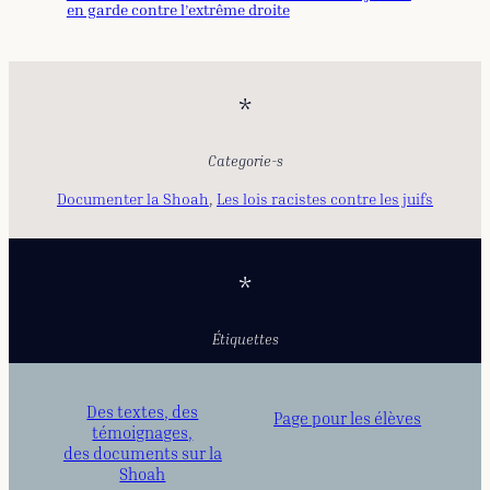
en garde contre l’extrême droite
*
Categorie-s
Documenter la Shoah
, 
Les lois racistes contre les juifs
*
Étiquettes
Des textes, des
Page pour les élèves
témoignages,
des documents sur la
Shoah