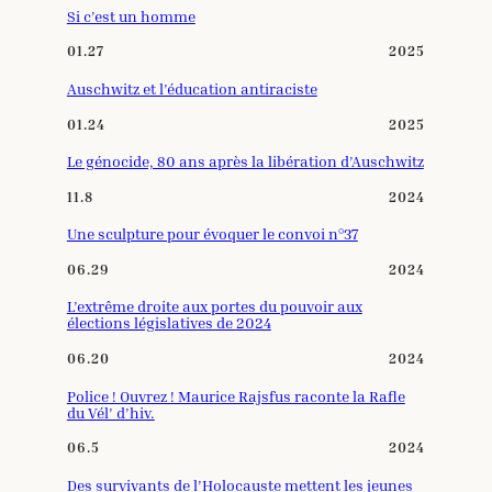
Si c’est un homme
01.27
2025
Auschwitz et l’éducation antiraciste
01.24
2025
Le génocide, 80 ans après la libération d’Auschwitz
11.8
2024
Une sculpture pour évoquer le convoi n°37
06.29
2024
L’extrême droite aux portes du pouvoir aux
élections législatives de 2024
06.20
2024
Police ! Ouvrez ! Maurice Rajsfus raconte la Rafle
du Vél’ d’hiv.
06.5
2024
Des survivants de l’Holocauste mettent les jeunes