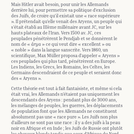
Mais Hitler avait besoin, pour unir les Allemands
derrière lui, pour permettre sa politique d’exclusion
des Juifs, de croire qu’il existait une « race supérieure
». Il prétendait qu’elle venait des Aryens, un peuple qui
s’était établi au IIIème millénaire avant JC, sur les
hauts plateaux de l’Iran. Vers 1500 av. JC, ces
peuplades pénétrèrent le Pendjab et se donnèrent le
nom de «
ârya
» ce qui veut dire « excellent » ou
« noble » dans la langue sanscrite. Vers 1860, un
scientifique, Max Müller proposa d’appeler « Aryens »
ces peuplades qui plus tard, pénétrèrent en Europe.
Les Indiens, les Grecs, les Romains, les Celtes, les
Germains descendraient de ce peuple et seraient donc
des « Aryens ».
Cette théorie est tout à fait fantaisiste, et même si cela
était vrai, les Allemands n’étaient pas uniquement les
descendants des Aryens : pendant plus de 3000 ans,
les mélanges de peuples, les guerres, les déplacements
de population font que les Allemands ne constituent
absolument pas une « race pure ». Les Juifs non plus
d’ailleurs ne sont pas une race : il y a des juifs à la peau
noir en Afrique et en Inde ; les Juifs de Russie ont plutôt
les cheveux blonds tandis que ceux d’Afrique du Nord