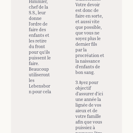
Himmler,
Votre devoir
chef de la
est donc de
S.S., leur
faire en sorte,
donne
et aussi vite
l’ordre de
que possible,
faire des
que vous ne
enfants et
soyez plus le
les retire
dernier fils
du front
par la
pour qu’ils
procréation et
puissent le
la naissance
faire.
d’enfants de
Beaucoup
bon sang.
utiliseront
les
3 Ayez pour
Lebensbor
objectif
n pour cela
d’assurer d’ici
une année la
lignée de vos
aïeux et de
votre famille
afin que vous
puissiez à
nouveau être