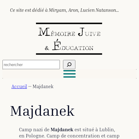
Aller
Ce site est dédié à Miryam, Aron, Lucien Natanson…
au
contenu
R
e
c
h
e
Accueil
—
Majdanek
r
c
h
Majdanek
e
r
Camp nazi de
Majdanek
est situé à Lublin,
en Pologne. Camp de concentration et camp