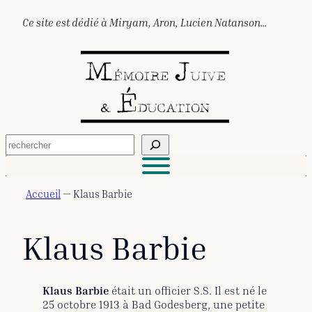
Aller
Ce site est dédié à Miryam, Aron, Lucien Natanson…
au
contenu
R
e
c
h
e
Accueil
—
Klaus Barbie
r
c
h
Klaus Barbie
e
r
Klaus Barbie
était un officier S.S. Il est né le
25 octobre 1913 à Bad Godesberg, une petite