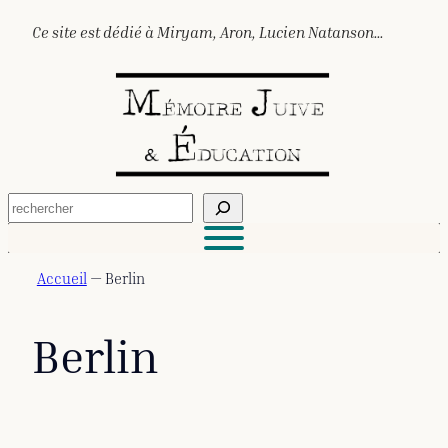
Aller
Ce site est dédié à Miryam, Aron, Lucien Natanson…
au
contenu
R
e
c
h
e
Accueil
—
Berlin
r
c
h
Berlin
e
r