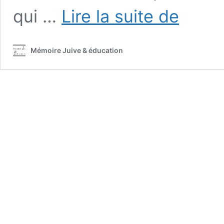
Des
qui …
Lire la suite de
textes,
des
témoignages,
Mémoire Juive & éducation
des
documents
sur
la
Shoah